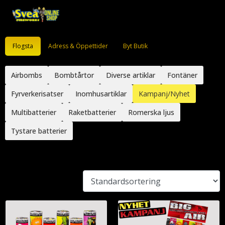
Flogsta
Adress & Öppettider
Byt Butik
Airbombs
Bombtårtor
Diverse artiklar
Fontäner
Fyrverkerisatser
Inomhusartiklar
Kampanj/Nyhet
Multibatterier
Raketbatterier
Romerska ljus
Tystare batterier