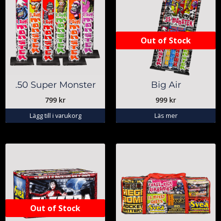
Out of Stock
.50 Super Monster
Big Air
799
kr
999
kr
Lägg till i varukorg
Läs mer
Out of Stock