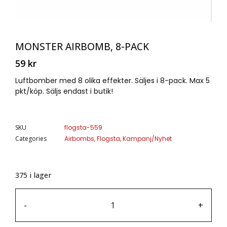
MONSTER AIRBOMB, 8-PACK
59
kr
Luftbomber med 8 olika effekter. Säljes i 8-pack. Max 5
pkt/köp. Säljs endast i butik!
SKU
flogsta-559
Categories
Airbombs
,
Flogsta
,
Kampanj/Nyhet
375 i lager
-
+