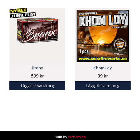
Bronx
Khom Loy
599
kr
39
kr
Lägg till i varukorg
Lägg till i varukorg
Built by
Webdevon