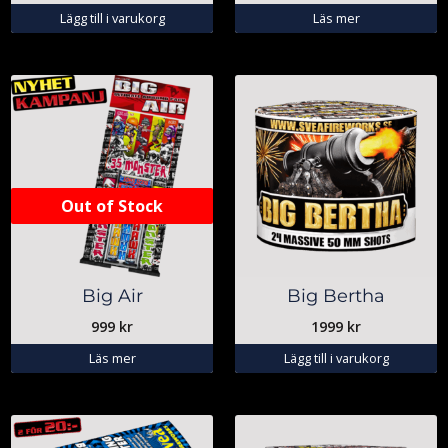
Lägg till i varukorg
Läs mer
Out of Stock
Big Air
Big Bertha
999
kr
1999
kr
Läs mer
Lägg till i varukorg