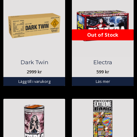
Out of Stock
Dark Twin
Electra
2999
kr
599
kr
Lägg till i varukorg
Läs mer