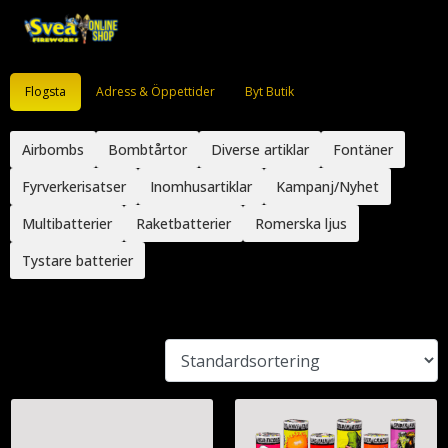
Flogsta
Adress & Öppettider
Byt Butik
Airbombs
Bombtårtor
Diverse artiklar
Fontäner
Fyrverkerisatser
Inomhusartiklar
Kampanj/Nyhet
Multibatterier
Raketbatterier
Romerska ljus
Tystare batterier