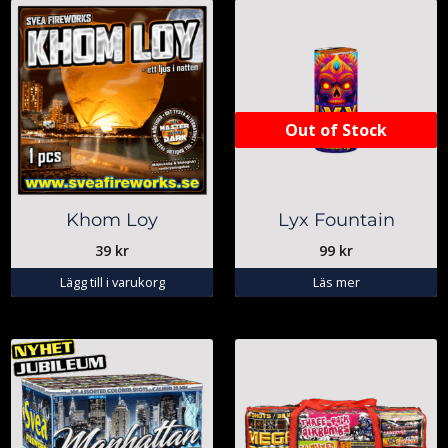
Out of Stock
Khom Loy
Lyx Fountain
39
kr
99
kr
Lägg till i varukorg
Läs mer