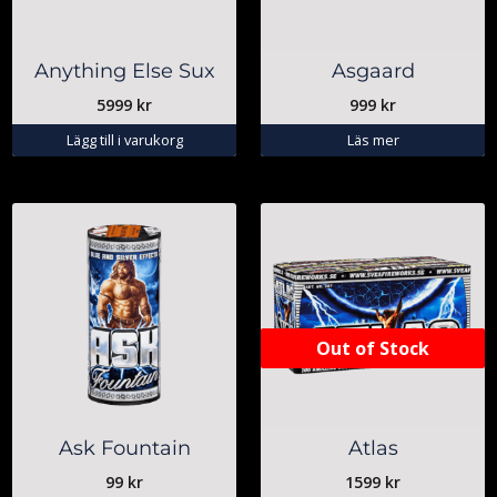
Anything Else Sux
Asgaard
5999
kr
999
kr
Lägg till i varukorg
Läs mer
Out of Stock
Ask Fountain
Atlas
99
kr
1599
kr