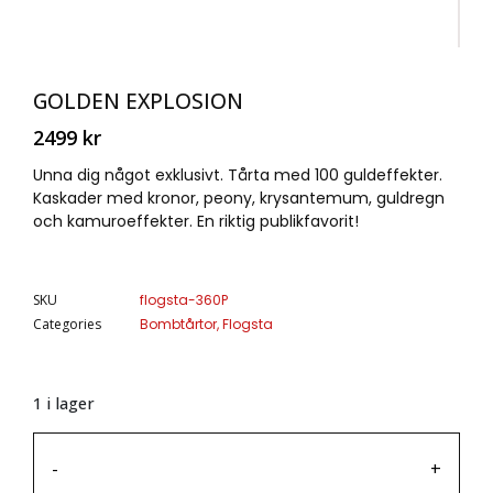
GOLDEN EXPLOSION
2499
kr
Unna dig något exklusivt. Tårta med 100 guldeffekter.
Kaskader med kronor, peony, krysantemum, guldregn
och kamuroeffekter. En riktig publikfavorit!
SKU
flogsta-360P
Categories
Bombtårtor
,
Flogsta
1 i lager
-
+