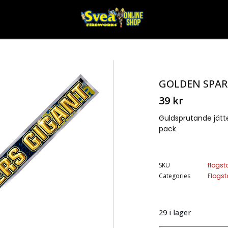
GOLDEN SPAR
39
kr
Guldsprutande jätte
pack
SKU
flogst
Categories
Flogst
29 i lager