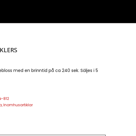
KLERS
bloss med en brinntid på ca 240 sek. Säljes i 5
a-812
a
,
Inomhusartiklar