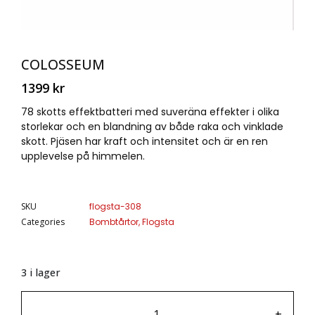
COLOSSEUM
1399
kr
78 skotts effektbatteri med suveräna effekter i olika
storlekar och en blandning av både raka och vinklade
skott. Pjäsen har kraft och intensitet och är en ren
upplevelse på himmelen.
SKU
flogsta-308
Categories
Bombtårtor
,
Flogsta
3 i lager
-
+