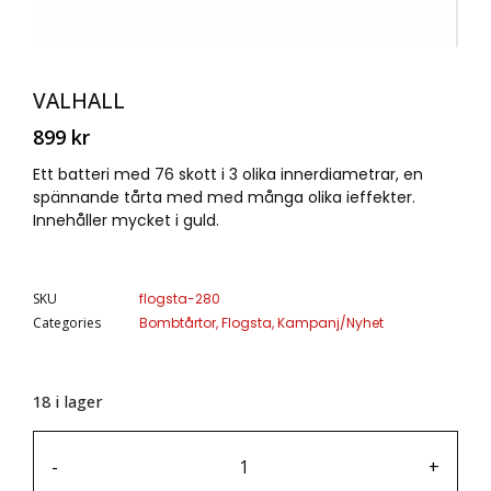
VALHALL
899
kr
Ett batteri med 76 skott i 3 olika innerdiametrar, en
spännande tårta med med många olika ieffekter.
Innehåller mycket i guld.
SKU
flogsta-280
Categories
Bombtårtor
,
Flogsta
,
Kampanj/Nyhet
18 i lager
-
+