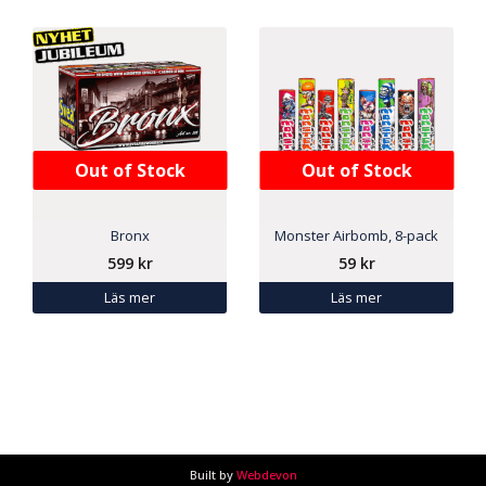
Out of Stock
Out of Stock
Bronx
Monster Airbomb, 8-pack
599
kr
59
kr
Läs mer
Läs mer
Built by
Webdevon