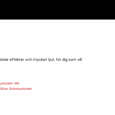
ade effekter och mycket tjut, för dig som vill
ystaden-381
årtor
,
Gränbystaden