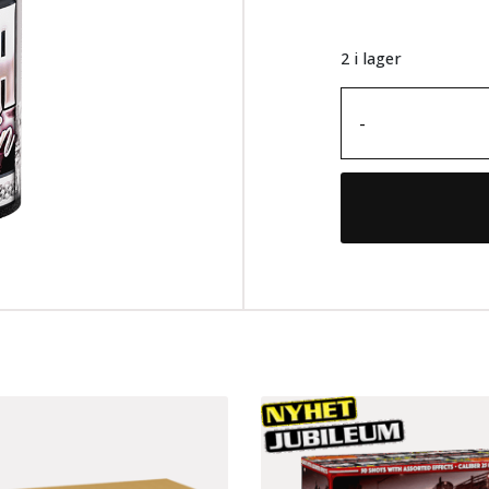
2 i lager
-