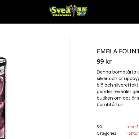
EMBLA FOUN
99
kr
Denna bombtårta in
silver och är upp
blå och silvereffek
gender revealer geno
butiken om det är sy
bombtårtan.
SKU
ikea-3
Categories
Fontä