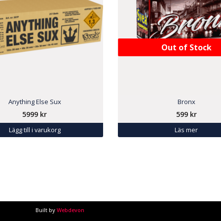
Out of Stock
Anything Else Sux
Bronx
5999
kr
599
kr
Lägg till i varukorg
Läs mer
Built by
Webdevon