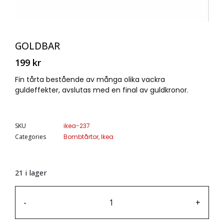
GOLDBAR
199
kr
Fin tårta bestående av många olika vackra
guldeffekter, avslutas med en final av guldkronor.
SKU
ikea-237
Categories
Bombtårtor
,
Ikea
21 i lager
-
+