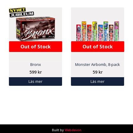
Out of Stock
Out of Stock
Bronx
Monster Airbomb, 8-pack
599
kr
59
kr
Läs mer
Läs mer
Built by
Webdevon