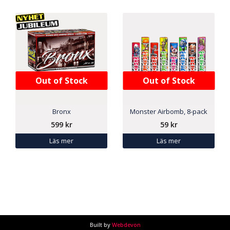
Out of Stock
Out of Stock
Bronx
Monster Airbomb, 8-pack
599
kr
59
kr
Läs mer
Läs mer
Built by
Webdevon