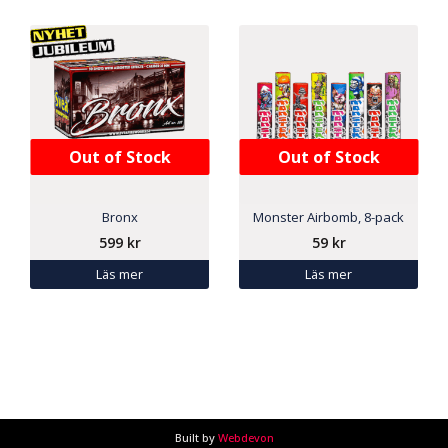
Out of Stock
Out of Stock
Bronx
Monster Airbomb, 8-pack
599
kr
59
kr
Läs mer
Läs mer
Built by
Webdevon