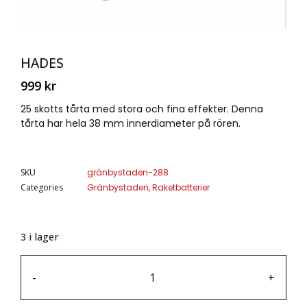
HADES
999
kr
25 skotts tårta med stora och fina effekter. Denna
tårta har hela 38 mm innerdiameter på rören.
SKU
gränbystaden-288
Categories
Gränbystaden
,
Raketbatterier
3 i lager
-
+