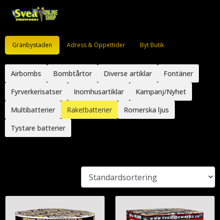
Gränbystaden
Adress & Öppettider
Byt Butik
Airbombs
Bombtårtor
Diverse artiklar
Fontäner
Fyrverkerisatser
Inomhusartiklar
Kampanj/Nyhet
Multibatterier
Raketbatterier
Romerska ljus
Tystare batterier