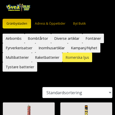
Gränbystaden
Adress & Öppettider
Byt Butik
Airbombs
Bombtårtor
Diverse artiklar
Fontäner
Fyrverkerisatser
Inomhusartiklar
Kampanj/Nyhet
Multibatterier
Raketbatterier
Romerska ljus
Tystare batterier