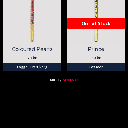
Out of Stock
Coloured Pearls
Prince
20
kr
39
kr
Lägg till i varukorg
Läs mer
Built by
Webdevon