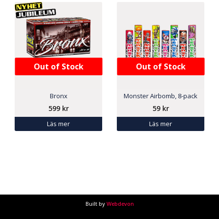
Out of Stock
Out of Stock
Bronx
Monster Airbomb, 8-pack
599
kr
59
kr
Läs mer
Läs mer
Built by
Webdevon