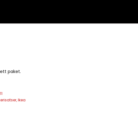
 ett paket.
11
kerisatser
,
Ikea