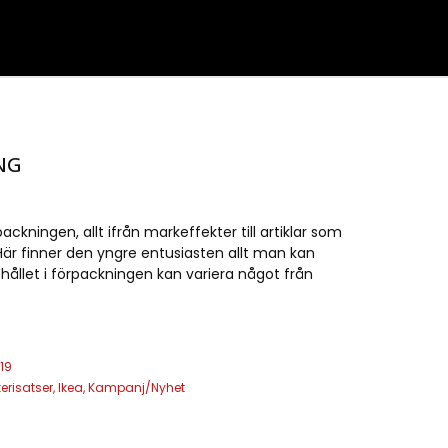
NG
packningen, allt ifrån markeffekter till artiklar som
. Här finner den yngre entusiasten allt man kan
ehållet i förpackningen kan variera något från
19
kerisatser
,
Ikea
,
Kampanj/Nyhet