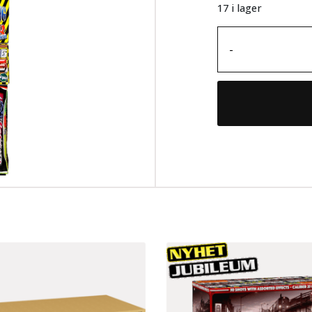
17 i lager
-