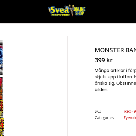
MONSTER BA
399
kr
Många artiklar i för
skjuts upp i luften
önska sig. Obs! Inn
bilden.
SKU
ikea-9
Categories
Fyrver