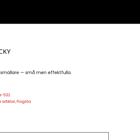
CKY
tsmällare — små men effektfulla.
a-532
 artiklar
,
Flogsta