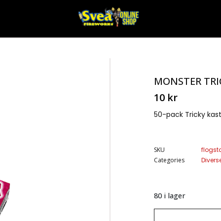
MONSTER TRI
10
kr
50-pack Tricky kas
SKU
flogst
Categories
Diverse
80 i lager