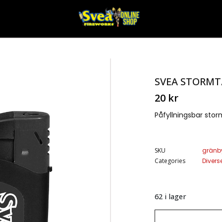
SVEA STORM
20
kr
Påfyllningsbar sto
SKU
gränb
Categories
Diverse
62 i lager