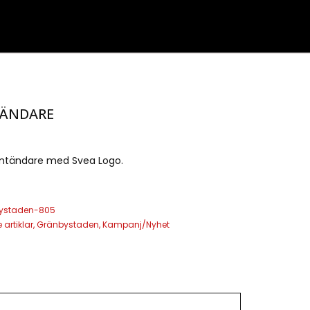
TÄNDARE
rmtändare med Svea Logo.
ystaden-805
 artiklar
,
Gränbystaden
,
Kampanj/Nyhet