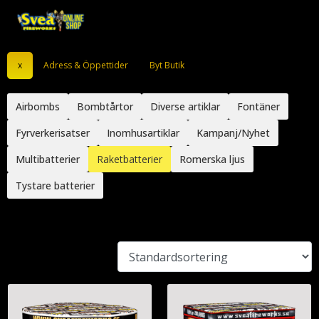
x
Adress & Öppettider
Byt Butik
Airbombs
Bombtårtor
Diverse artiklar
Fontäner
Fyrverkerisatser
Inomhusartiklar
Kampanj/Nyhet
Multibatterier
Raketbatterier
Romerska ljus
Tystare batterier