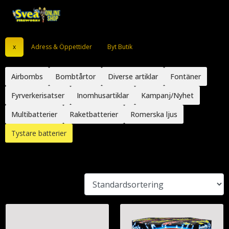
x
Adress & Öppettider
Byt Butik
Airbombs
Bombtårtor
Diverse artiklar
Fontäner
Fyrverkerisatser
Inomhusartiklar
Kampanj/Nyhet
Multibatterier
Raketbatterier
Romerska ljus
Tystare batterier