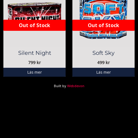
Out of Stock
Out of Stock
Silent Night
Soft Sky
799
kr
499
kr
Läs mer
Läs mer
Built by
Webdevon