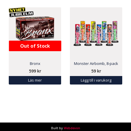
Out of Stock
Bronx
Monster Airbomb, 8-pack
599
kr
59
kr
Läs mer
Lägg till i varukorg
Built by
Webdevon