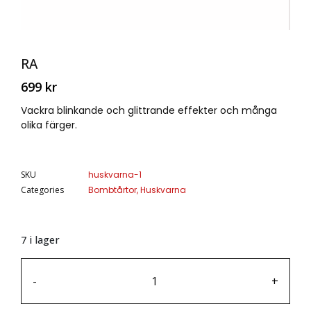
RA
699
kr
Vackra blinkande och glittrande effekter och många
olika färger.
SKU
huskvarna-1
Categories
Bombtårtor
,
Huskvarna
7 i lager
-
+